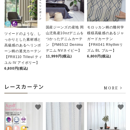
国産ジーンズの産地 岡
モロッカン柄の幾何学
山児島産10ozデニムを
模様高級感のあるジャ
ツイードのような、し
つかったデニムカーテ
ガードカーテン
っかりとした素材感と
ン 【FM6512 Denimu
【FR4041 Rhythmリ
高級感のあるヘリンボ
デニム NVネイビー】
ズム BL ブルー】
ーン柄の遮光カーテン
11,999円(税込)
6,800円(税込)
【FR8110 Tilleul ティ
ユル IV アイボリー】
6,800円(税込)
レースカーテン
MORE
favorite
favorite
favorite