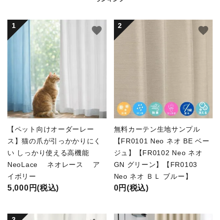
favorite
favorite
【ペット向けオーダーレー
無料カーテン生地サンプル
ス】猫の爪が引っかかりにく
【FR0101 Neo ネオ BE ベー
い しっかり使える高機能
ジュ】【FR0102 Neo ネオ
NeoLace ネオレース ア
GN グリーン】【FR0103
イボリー
Neo ネオ ＢＬ ブルー】
5,000円(税込)
0円(税込)