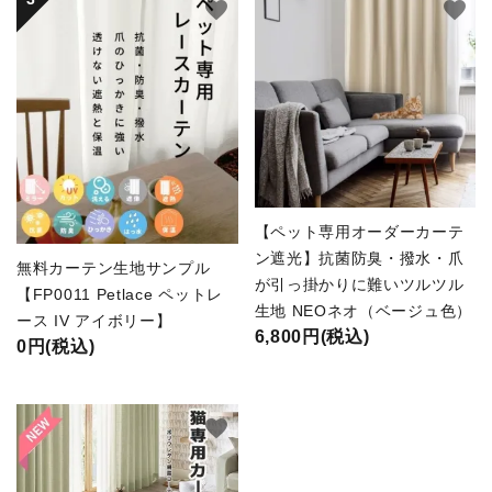
favorite
favorite
【ペット専用オーダーカーテ
ン遮光】抗菌防臭・撥水・爪
無料カーテン生地サンプル
が引っ掛かりに難いツルツル
【FP0011 Petlace ペットレ
生地 NEOネオ（ベージュ色）
ース IV アイボリー】
6,800円(税込)
0円(税込)
favorite