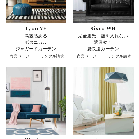
Lyon YE
Sisco WH
高級感ある
完全遮光、熱を入れない
ボタニカル
遮音効く
ジャガードカーテン
夏快適カーテン
商品ページ
サンプル請求
商品ページ
サンプル請求