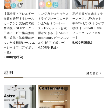
【花粉症・アレルギー
リング糸をつかったス
花粉対策が出来るミラ
物質を分解するレース
トライプレースカーテ
ーレース、UVカット
カーテン】光触媒で抗
ン全5色 ミラーレー
率80% ピンストライプ
菌消臭・SEKマーク ・
ス・UVカット・お洗
模様【FP0340 Flake
日本アトピー協会推薦
濯ができる 【FA6002
フレーク IVアイボリ
品・遮熱・遮像機能が
BeanstalK ビーンスタ
ー】
ついた多機能レース エ
ルク IV アイボリー】
5,000円(税込)
ージーオフ（アイボリ
4,000円(税込)
ー色）
5,000円(税込)
照明
MORE
favorite
favorite