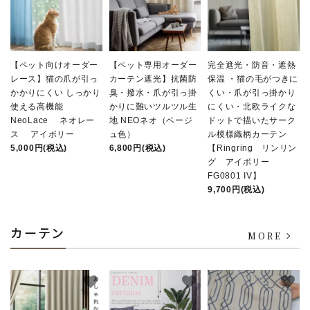
【ペット向けオーダー
【ペット専用オーダー
完全遮光・防音・遮熱
レース】猫の爪が引っ
カーテン遮光】抗菌防
保温 ・猫の毛がつきに
かかりにくい しっかり
臭・撥水・爪が引っ掛
くい・爪が引っ掛かり
使える高機能
かりに難いツルツル生
にくい・北欧ライクな
NeoLace ネオレー
地 NEOネオ（ベージ
ドットで描いたサーク
ス アイボリー
ュ色）
ル模様織柄カーテン
5,000円(税込)
6,800円(税込)
【Ringring リンリン
グ アイボリー
FG0801 IV】
9,700円(税込)
カーテン
MORE
favorite
favorite
favorite