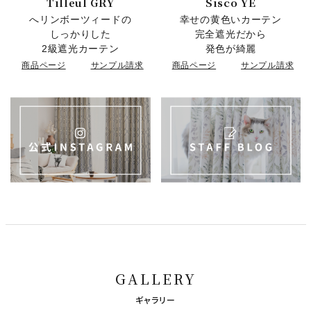
Tilleul GRY
Sisco YE
へリンボーツィードの
幸せの黄色いカーテン
しっかりした
完全遮光だから
2級遮光カーテン
発色が綺麗
商品ページ
サンプル請求
商品ページ
サンプル請求
GALLERY
ギャラリー