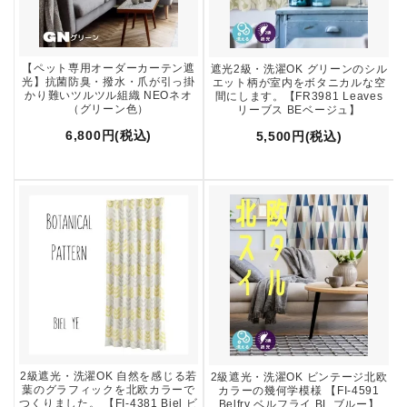
【ペット専用オーダーカーテン遮
遮光2級・洗濯OK グリーンのシル
光】抗菌防臭・撥水・爪が引っ掛
エット柄が室内をボタニカルな空
かり難いツルツル組織 NEOネオ
間にします。【FR3981 Leaves
（グリーン色）
リーブス BEベージュ】
6,800円(税込)
5,500円(税込)
2級遮光・洗濯OK 自然を感じる若
2級遮光・洗濯OK ビンテージ北欧
葉のグラフィックを北欧カラーで
カラーの幾何学模様 【FI-4591
つくりました。 【FI-4381 Biel ビ
Belfry ベルフライ BL ブルー】