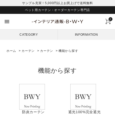
サンプル充実！5,000円以上お買上げで送料無料
ペット用カーテン・オーダーカーテン専門店
0
menu
CATEGORY
INFORMATION
ホーム
>
カーテン
>
カーテン
>
機能から探す
機能から探す
防炎カーテン
遮光100%完全遮光