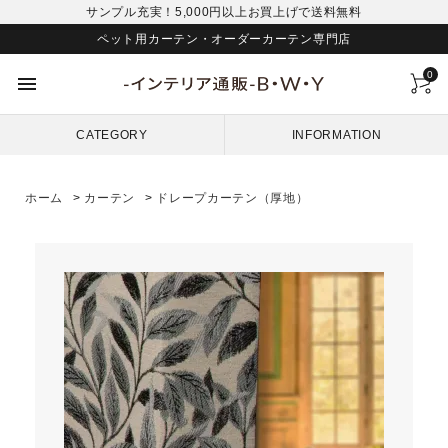
サンプル充実！5,000円以上お買上げで送料無料
ペット用カーテン・オーダーカーテン専門店
0
menu
CATEGORY
INFORMATION
ホーム
>
カーテン
>
ドレープカーテン（厚地）