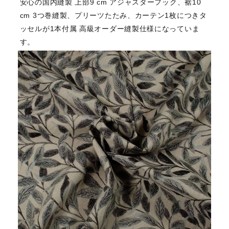
安心の国内縫製 上部9 cm アジャスターフック、裾10
cm 3つ巻縫製、プリーツたたみ、カーテン1枚につきタ
ッセルが1本付属 高級オーダー縫製仕様になっていま
す。