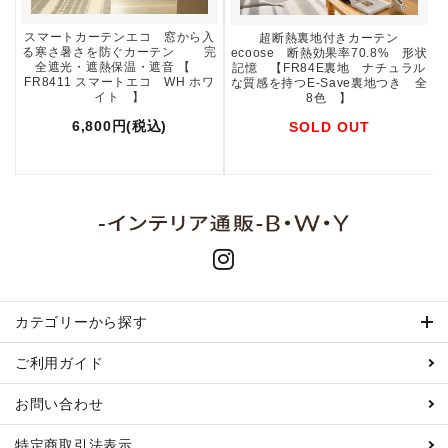
スマートカーテンエコ 窓から入
超断熱裏地付きカーテン
る寒さ暑さを防ぐカーテン 完
ecoose 断熱効果率70.8% 形状
全遮光・遮熱保温・遮音 【
記憶 【FR84E裏地 ナチュラル
FR8411 スマートエコ WH ホワ
な質感を持つE-Save裏地つき 全
イト 】
8色 】
6,800円(税込)
SOLD OUT
カテゴリーから探す
ご利用ガイド
お問い合わせ
特定商取引
法表示