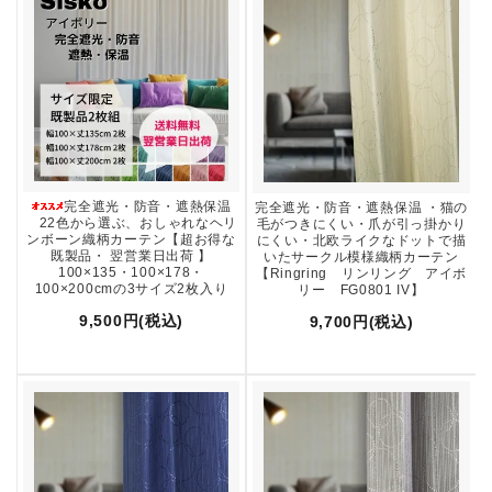
完全遮光・防音・遮熱保温
完全遮光・防音・遮熱保温 ・猫の
22色から選ぶ、おしゃれなヘリ
毛がつきにくい・爪が引っ掛かり
ンボーン織柄カーテン【超お得な
にくい・北欧ライクなドットで描
既製品・ 翌営業日出荷 】
いたサークル模様織柄カーテン
100×135・100×178・
【Ringring リンリング アイボ
100×200cmの3サイズ2枚入り
リー FG0801 IV】
9,500円(税込)
9,700円(税込)