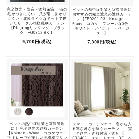
完全遮光・防音・遮熱保温 ・猫の
ペットの熱中症対策と室温管理に
毛がつきにくい・爪が引っ掛かり
おすすめの完全遮光の遮熱カーテ
にくい・北欧ライクなドットで描
ン【FB0201-03 Kokage－
いたサークル模様織柄カーテン
Plane コカゲ プレーンな3色
【Ringringリンリング ブラッ
ホワイト・アイボリー・ベージ
ク FG0812 BK 】
ュ 】
9,700円(税込)
7,300円(税込)
ペットの熱中症対策と室温管理
スマートカーテンエコ 窓から入
に！ 完全遮光の遮熱カーテン
る寒さ暑さを防ぐカーテン 完
【Kokage－Wave コカゲウエー
全遮光・遮熱保温・遮音 【
ブ ドレープが美しい波模様プリン
FR8401 スマートエコ BE ベ