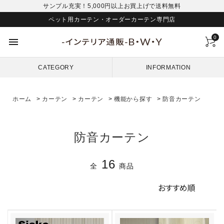
サンプル充実！5,000円以上お買上げで送料無料
ペット用カーテン・オーダーカーテン専門店
0
menu
CATEGORY
INFORMATION
ホーム
>
カーテン
>
カーテン
>
機能から探す
>
防音カーテン
防音カーテン
16
全
商品