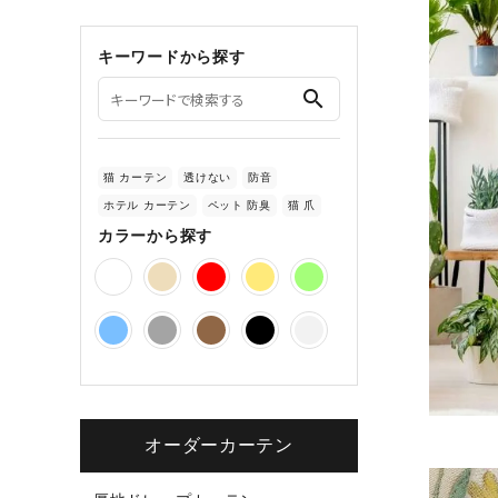
キーワードから探す
search
猫 カーテン
透けない
防音
ホテル カーテン
ペット 防臭
猫 爪
カラーから探す
オーダーカーテン