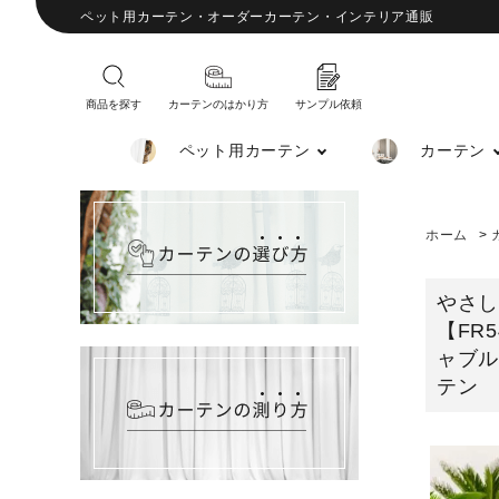
ペット用カーテン・オーダーカーテン・インテリア通販
商品を探す
カーテンのはかり方
サンプル依頼
ペット用カーテン
カーテン
ホーム
>
やさ
【FR
ャブ
テン