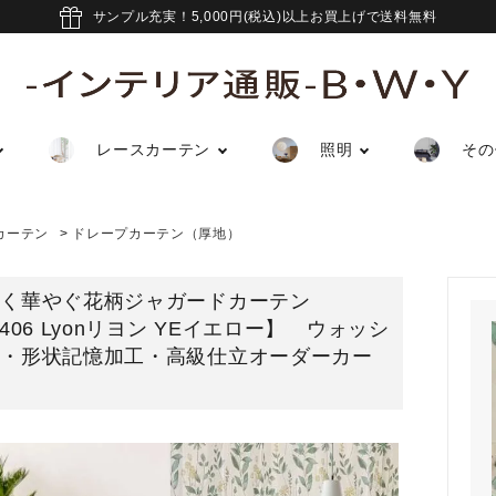
サンプル充実！5,000円(税込)以上お買上げで送料無料
レースカーテン
照明
その
カーテン
>
ドレープカーテン（厚地）
しく華やぐ花柄ジャガードカーテン
5406 Lyonリヨン YEイエロー】 ウォッシ
ル・形状記憶加工・高級仕立オーダーカー