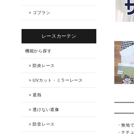
> ゴブラン
レースカーテン
機能から探す
> 防炎レース
> UVカット・ミラーレース
> 遮熱
> 透けない遮像
> 防音レース
・無地
・ナチ