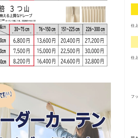
仕上
仕上
フ