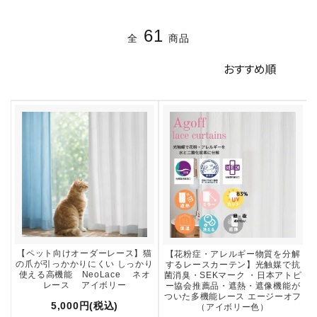
61
全
商品
【ペット向けオーダーレース】猫
【花粉症・アレルギー物質を分解
の爪が引っかかりにくい しっかり
するレースカーテン】光触媒で抗
使える高機能 NeoLace ネオ
菌消臭・SEKマーク ・日本アトピ
レース アイボリー
ー協会推薦品・遮熱・遮像機能が
ついた多機能レース エージーオフ
5,000円(税込)
（アイボリー色）