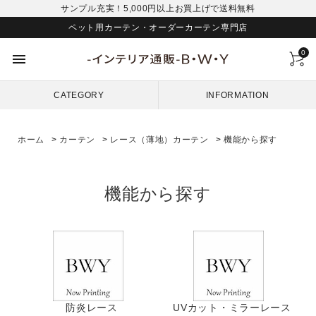
サンプル充実！5,000円以上お買上げで送料無料
ペット用カーテン・オーダーカーテン専門店
0
menu
CATEGORY
INFORMATION
ホーム
>
カーテン
>
レース（薄地）カーテン
>
機能から探す
機能から探す
防炎レース
UVカット・ミラーレース