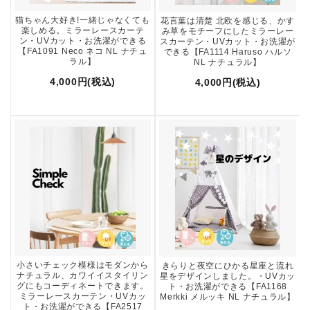
猫ちゃん大好き!一緒じゃなくても
花言葉は清楚 北欧を感じる、かす
楽しめる。ミラーレースカーテ
み草をモチーフにしたミラーレー
ン・UVカット・お洗濯ができる
スカーテン・UVカット・お洗濯が
【FA1091 Neco ネコ NL ナチュ
できる【FA1114 Haruso ハルソ
ラル】
NL ナチュラル】
4,000円(税込)
4,000円(税込)
小さいチェック模様はモダンから
きらりと夜空にひかる星座と流れ
ナチュラル、カワイイスタイリン
星をデザインしました。・UVカッ
グにもコーディネートできます。
ト・お洗濯ができる【FA1168
ミラーレースカーテン・UVカッ
Merkki メルッキ NL ナチュラル】
ト・お洗濯ができる【FA2517