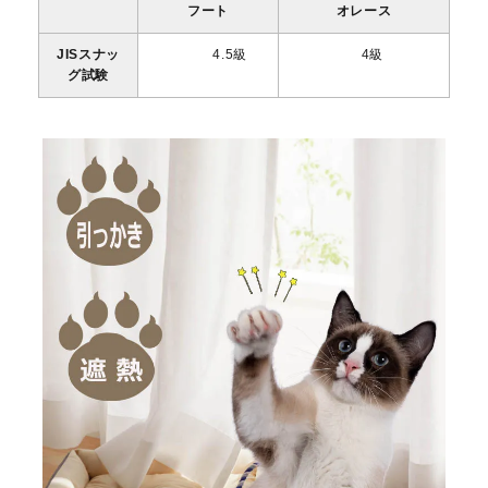
フート
オレース
JISスナッ
4.5級
4級
グ試験