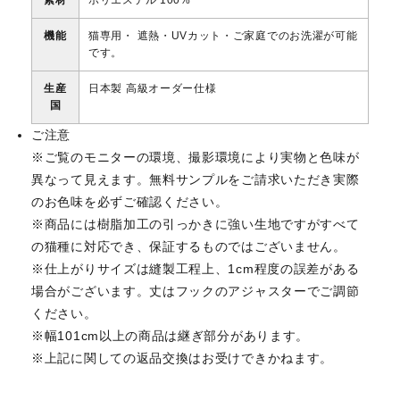
素材
ポリエステル 100%
機能
猫専用・ 遮熱・UVカット・ご家庭でのお洗濯が可能
です。
生産
日本製 高級オーダー仕様
国
ご注意
※ご覧のモニターの環境、撮影環境により実物と色味が
異なって見えます。無料サンプルをご請求いただき実際
のお色味を必ずご確認ください。
※商品には樹脂加工の引っかきに強い生地ですがすべて
の猫種に対応でき、保証するものではございません。
※仕上がりサイズは縫製工程上、1cm程度の誤差がある
場合がございます。丈はフックのアジャスターでご調節
ください。
※幅101cm以上の商品は継ぎ部分があります。
※上記に関しての返品交換はお受けできかねます。