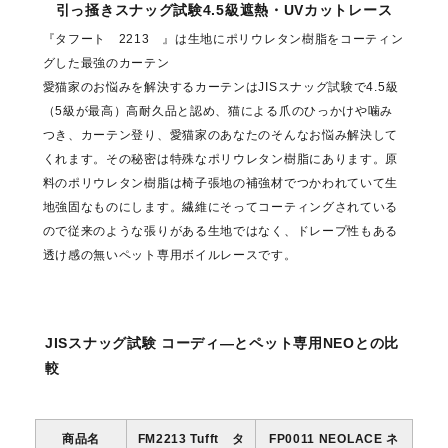
引っ掻きスナッグ試験4.5級遮熱・UVカットレース
『タフート 2213 』は生地にポリウレタン樹脂をコーティン
グした最強のカーテン
愛猫家のお悩みを解決するカーテンはJISスナッグ試験で4.5級
（5級が最高）高耐久品と認め、猫による爪のひっかけや噛み
つき、カーテン登り、愛猫家のあなたのそんなお悩み解決して
くれます。その秘密は特殊なポリウレタン樹脂にあります。原
料のポリウレタン樹脂は椅子張地の補強材でつかわれていて生
地強固なものにします。繊維にそってコーティングされている
ので従来のような張りがある生地ではなく、ドレープ性もある
透け感の無いペット専用ボイルレースです。
JISスナッグ試験 コーディ―とペット専用NEOとの比
較
商品名
FM2213 Tufft タ
FP0011 NEOLACE ネ