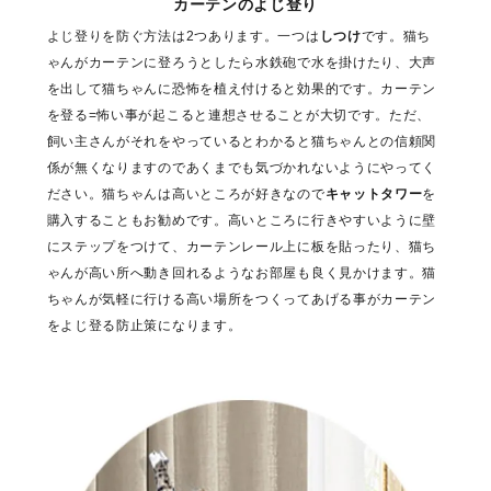
カーテンのよじ登り
よじ登りを防ぐ方法は2つあります。一つは
しつけ
です。猫ち
ゃんがカーテンに登ろうとしたら水鉄砲で水を掛けたり、大声
を出して猫ちゃんに恐怖を植え付けると効果的です。カーテン
を登る=怖い事が起こると連想させることが大切です。ただ、
飼い主さんがそれをやっているとわかると猫ちゃんとの信頼関
係が無くなりますのであくまでも気づかれないようにやってく
ださい。猫ちゃんは高いところが好きなので
キャットタワー
を
購入することもお勧めです。高いところに行きやすいように壁
にステップをつけて、カーテンレール上に板を貼ったり、猫ち
ゃんが高い所へ動き回れるようなお部屋も良く見かけます。猫
ちゃんが気軽に行ける高い場所をつくってあげる事がカーテン
をよじ登る防止策になります。