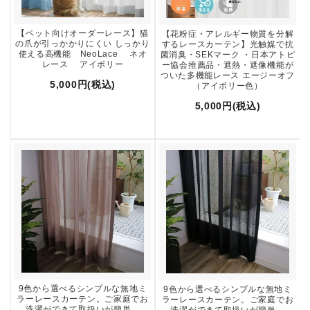
【ペット向けオーダーレース】猫
【花粉症・アレルギー物質を分解
の爪が引っかかりにくい しっかり
するレースカーテン】光触媒で抗
使える高機能 NeoLace ネオ
菌消臭・SEKマーク ・日本アトピ
レース アイボリー
ー協会推薦品・遮熱・遮像機能が
ついた多機能レース エージーオフ
5,000円(税込)
（アイボリー色）
5,000円(税込)
9色から選べるシンプルな無地ミ
9色から選べるシンプルな無地ミ
ラーレースカーテン。ご家庭でお
ラーレースカーテン。ご家庭でお
洗濯ができて取扱いが簡単。
洗濯ができて取扱いが簡単。