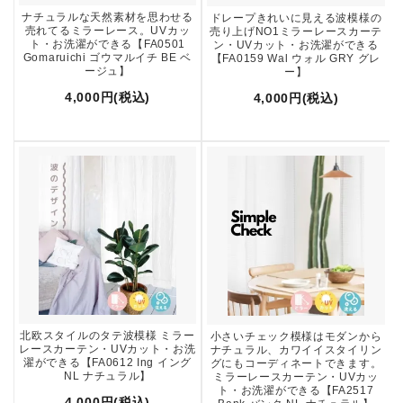
ナチュラルな天然素材を思わせる
ドレープきれいに見える波模様の
売れてるミラーレース。UVカッ
売り上げNO1ミラーレースカーテ
ト・お洗濯ができる【FA0501
ン・UVカット・お洗濯ができる
Gomaruichi ゴウマルイチ BE ベ
【FA0159 Wal ウォル GRY グレ
ージュ】
ー】
4,000円(税込)
4,000円(税込)
北欧スタイルのタテ波模様 ミラー
小さいチェック模様はモダンから
レースカーテン・UVカット・お洗
ナチュラル、カワイイスタイリン
濯ができる【FA0612 Ing イング
グにもコーディネートできます。
NL ナチュラル】
ミラーレースカーテン・UVカッ
ト・お洗濯ができる【FA2517
4,000円(税込)