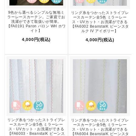
9色から選べるシンプルな無地ミ
リング糸をつかったストライプレ
ラーレースカーテン。ご家庭でお
ースカーテン全5色 ミラーレー
洗濯ができて取扱いが簡単。
ス・UVカット・お洗濯ができる
【FA0191 Paron パロン WH ホワ
【FA6002 BeanstalK ビーンスタ
イト】
ルク IV アイボリー】
4,000円(税込)
4,000円(税込)
リング糸をつかったストライプレ
リング糸をつかったストライプレ
ースカーテン全5色 ミラーレー
ースカーテン全5色 ミラーレー
ス・UVカット・お洗濯ができる
ス・UVカット・お洗濯ができる
【FA6003・BeanstalK ビーンス
【FA6004 BeanstalK ビーンスタ