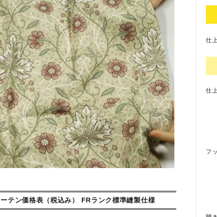
仕上
仕上
フ
カーテン価格表（税込み） FRランク標準縫製仕様