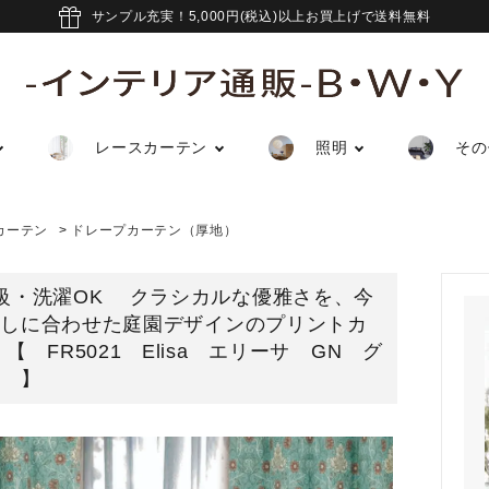
サンプル充実！5,000円(税込)以上お買上げで送料無料
レースカーテン
照明
その
カーテン
>
ドレープカーテン（厚地）
級・洗濯OK クラシカルな優雅さを、今
らしに合わせた庭園デザインのプリントカ
 【 FR5021 Elisa エリーサ GN グ
ン 】