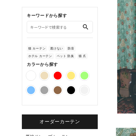
キーワードから探す
search
猫 カーテン
透けない
防音
ホテル カーテン
ペット 防臭
猫 爪
カラーから探す
オーダーカーテン