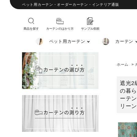
ペット用カーテン・オーダーカーテン・インテリア通販
商品を探す
カーテンのはかり方
サンプル依頼
ペット用カーテン
カーテン
ホーム
>
遮光2
の暮
ーテン
リー