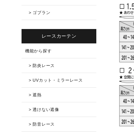
> ゴブラン
レースカーテン
機能から探す
> 防炎レース
> UVカット・ミラーレース
> 遮熱
> 透けない遮像
> 防音レース