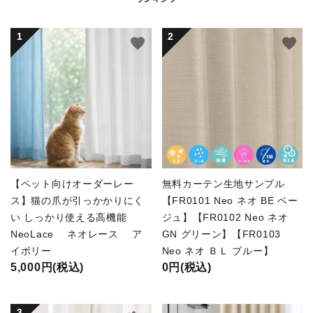
favorite
favorite
【ペット向けオーダーレー
無料カーテン生地サンプル
ス】猫の爪が引っかかりにく
【FR0101 Neo ネオ BE ベー
い しっかり使える高機能
ジュ】【FR0102 Neo ネオ
NeoLace ネオレース ア
GN グリーン】【FR0103
イボリー
Neo ネオ ＢＬ ブルー】
5,000円(税込)
0円(税込)