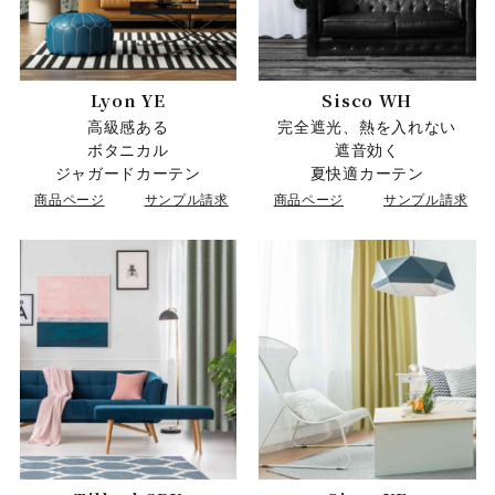
Lyon YE
Sisco WH
高級感ある
完全遮光、熱を入れない
ボタニカル
遮音効く
ジャガードカーテン
夏快適カーテン
商品ページ
サンプル請求
商品ページ
サンプル請求