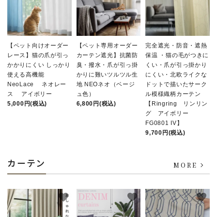
【ペット向けオーダー
【ペット専用オーダー
完全遮光・防音・遮熱
レース】猫の爪が引っ
カーテン遮光】抗菌防
保温 ・猫の毛がつきに
かかりにくい しっかり
臭・撥水・爪が引っ掛
くい・爪が引っ掛かり
使える高機能
かりに難いツルツル生
にくい・北欧ライクな
NeoLace ネオレー
地 NEOネオ（ベージ
ドットで描いたサーク
ス アイボリー
ュ色）
ル模様織柄カーテン
5,000円(税込)
6,800円(税込)
【Ringring リンリン
グ アイボリー
FG0801 IV】
9,700円(税込)
カーテン
MORE
favorite
favorite
favorite