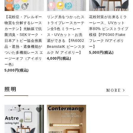
【花粉症・アレルギー
リング糸をつかったス
花粉対策が出来るミラ
物質を分解するレース
トライプレースカーテ
ーレース、UVカット
カーテン】光触媒で抗
ン全5色 ミラーレー
率80% ピンストライプ
菌消臭・SEKマーク ・
ス・UVカット・お洗
模様【FP0340 Flake
日本アトピー協会推薦
濯ができる 【FA6002
フレーク IVアイボリ
品・遮熱・遮像機能が
BeanstalK ビーンスタ
ー】
ついた多機能レース エ
ルク IV アイボリー】
5,000円(税込)
ージーオフ（アイボリ
4,000円(税込)
ー色）
5,000円(税込)
照明
MORE
favorite
favorite