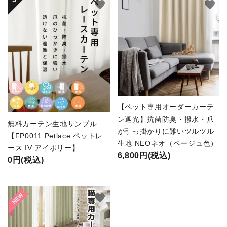
favorite
favorite
【ペット専用オーダーカーテ
ン遮光】抗菌防臭・撥水・爪
無料カーテン生地サンプル
が引っ掛かりに難いツルツル
【FP0011 Petlace ペットレ
生地 NEOネオ（ベージュ色）
ース IV アイボリー】
6,800円(税込)
0円(税込)
favorite