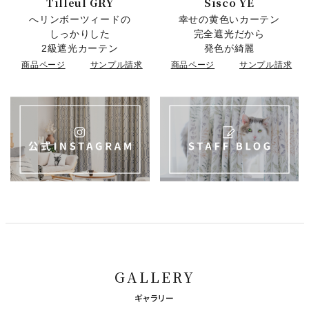
Tilleul GRY
Sisco YE
へリンボーツィードの
幸せの黄色いカーテン
しっかりした
完全遮光だから
2級遮光カーテン
発色が綺麗
商品ページ
サンプル請求
商品ページ
サンプル請求
GALLERY
ギャラリー