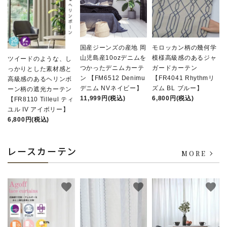
国産ジーンズの産地 岡
モロッカン柄の幾何学
山児島産10ozデニムを
模様高級感のあるジャ
ツイードのような、し
つかったデニムカーテ
ガードカーテン
っかりとした素材感と
ン 【FM6512 Denimu
【FR4041 Rhythmリ
高級感のあるヘリンボ
デニム NVネイビー】
ズム BL ブルー】
ーン柄の遮光カーテン
11,999円(税込)
6,800円(税込)
【FR8110 Tilleul ティ
ユル IV アイボリー】
6,800円(税込)
レースカーテン
MORE
favorite
favorite
favorite