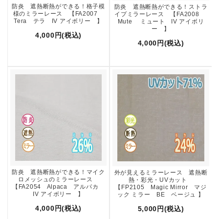
防炎 遮熱断熱ができる！格子模
防炎 遮熱断熱ができる！ストラ
様のミラーレース 【FA2007
イプミラーレース 【FA2008
Tera テラ IV アイボリー 】
Mute ミュート IV アイボリ
ー 】
4,000円(税込)
4,000円(税込)
防炎 遮熱断熱ができる！マイク
外が見えるミラーレース 遮熱断
ロメッシュのミラーレース
熱・彩光・UVカット
【FA2054 Alpaca アルパカ
【FP2105 Magic Mirror マジ
IV アイボリー 】
ック ミラー BE ベージュ 】
4,000円(税込)
5,000円(税込)