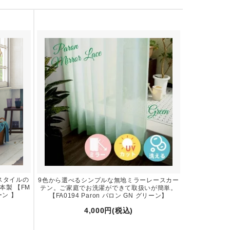
スタイルの
9色から選べるシンプルな無地ミラーレースカー
製 【FM
テン。ご家庭でお洗濯ができて取扱いが簡単。
ーン 】
【FA0194 Paron パロン GN グリーン】
4,000円(税込)