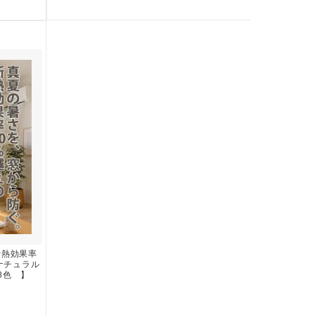
断熱効果率
 ナチュラル
8色 】