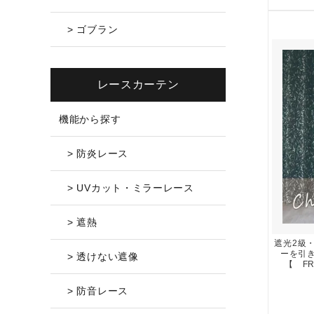
> ゴブラン
レースカーテン
機能から探す
> 防炎レース
> UVカット・ミラーレース
> 遮熱
遮光2級
ーを引
> 透けない遮像
【 FR
> 防音レース