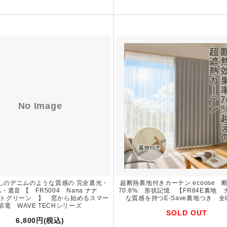
No Image
しのデニムのような質感の 完全遮光・
超断熱裏地付きカーテン ecoose 
・遮音 【 FR5004 Nana ナナ
70.8% 形状記憶 【FR84E裏地
ライトグリーン 】 窓から始めるスマー
な質感を持つE-Save裏地つき 全
節電 WAVE TECHシリーズ
SOLD OUT
6,800円(税込)