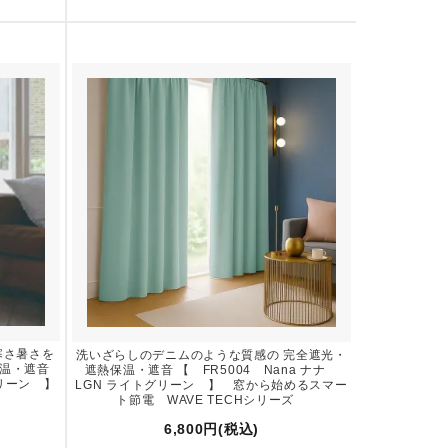
寒さ暑さを
洗いざらしのデニムのような質感の 完全遮光・
温・遮音
遮熱保温・遮音 【 FR5004 Nana ナナ
リーン 】
LGN ライトグリーン 】 窓から始めるスマー
ト節電 WAVE TECHシリーズ
6,800円(税込)