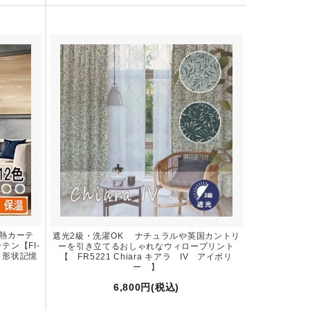
遮熱カーテ
遮光2級・洗濯OK ナチュラルや英国カントリ
テン【FI-
ーを引き立てるおしゃれなウィロープリント
製・形状記憶
【 FR5221 Chiara キアラ IV アイボリ
ー 】
6,800円(税込)