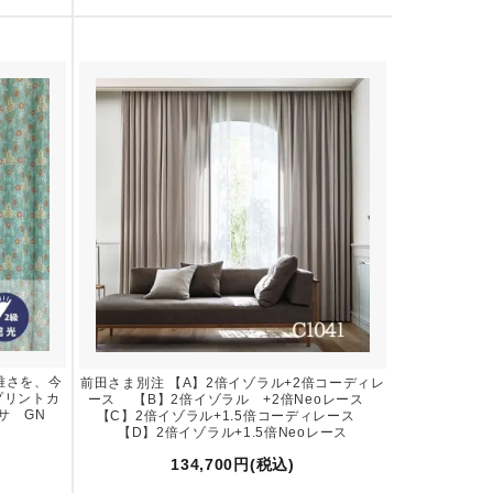
雅さを、今
前田さま別注 【A】2倍イゾラル+2倍コーディレ
プリントカ
ース 【B】2倍イゾラル +2倍Neoレース
リーサ GN
【C】2倍イゾラル+1.5倍コーディレース
【D】2倍イゾラル+1.5倍Neoレース
134,700円(税込)