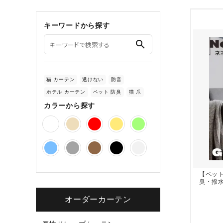
キーワードから探す
search
猫 カーテン
透けない
防音
ホテル カーテン
ペット 防臭
猫 爪
カラーから探す
【ペッ
臭・撥
オーダーカーテン