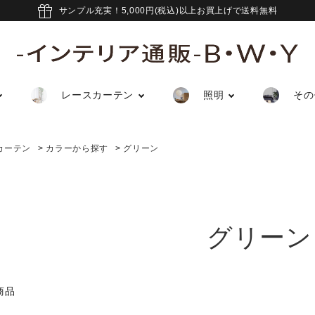
サンプル充実！5,000円(税込)以上お買上げで送料無料
レースカーテン
照明
その
カーテン
>
カラーから探す
>
グリーン
グリーン
商品