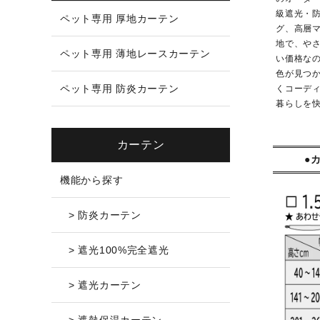
級遮光・
ペット専用 厚地カーテン
グ、高層
地で、や
ペット専用 薄地レースカーテン
い価格な
色が見つ
ペット専用 防炎カーテン
くコーデ
暮らしを
カーテン
●
機能から探す
> 防炎カーテン
> 遮光100%完全遮光
> 遮光カーテン