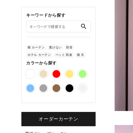
キーワードから探す
search
猫 カーテン
透けない
防音
ホテル カーテン
ペット 防臭
猫 爪
カラーから探す
オーダーカーテン