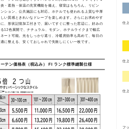
防炎・遮熱・保温の充実機能を備え、寝室はもちろん、リビン
マンション、公共施設にも対応。ホテルでも使われる上質な中厚
さしい質感ときれいなドレープを楽しめます。さらにお求めやす
仕上
のに、形状記憶加工付きで、届いてすぐに整った窓辺に。好みの
かる12色展開で、ナチュラル、モダン、ホテルライクまで幅広
ィネート可能。光をしっかり遮り、冷暖房効率も高めて、毎日の
快適に整える、安くておしゃれで失敗しにくい一枚です。
仕上
カーテン価格表（税込み） FI ランク標準縫製仕様
仕上
フ