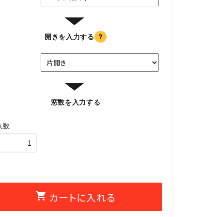
▼
開きを入力する
？
き
▼
窓数を入力する
入数
shopping_cart
カートに入れる