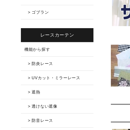
> ゴブラン
レースカーテン
機能から探す
> 防炎レース
> UVカット・ミラーレース
> 遮熱
> 透けない遮像
> 防音レース