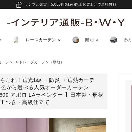
サンプル充実！5,000円(税込)以上お買上げで送料無料
レースカーテン
照明
その
カーテン
>
ドレープカーテン（厚地）
らこれ！遮光1級 ・防炎 ・遮熱カーテ
12色から選べる人気オーダーカーテン
-7609 アポロ LAラベンダー 】日本製・形状
加工つき・高級仕立て