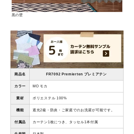
黒の壁
商品名
FR7092 Premierten プレミアテン
カラー
MO モカ
素材
ポリエステル 100%
機能
遮光2級・防炎・ご家庭でのお洗濯が可能です。
付属品
カーテン1枚につき、タッセル1本付属