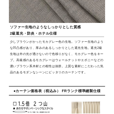
ソファー生地のようなしっかりとした質感
2級遮光・防炎・ホテル仕様
少しブラウンがかったモカグレー色の生地。ソファー生地のよう
な凹凸感があり、厚みのあるしっかりとした遮光生地。遮光2級
生地は外の光が透けないので色移りがなく、モカグレー色をキー
プ。高級感のあるモカグレーはウォールナットやエボニーなどの
濃いブラウン系木材との相性は抜群。上質な素材にこだわった気
品のあるモダンなシーンにピッタリのカーテンです。
●カーテン価格表（税込み） FRランク標準縫製仕様