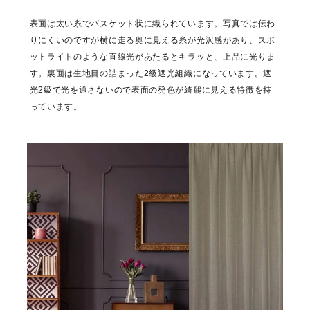
表面は太い糸でバスケット状に織られています。写真では伝わ
りにくいのですが横に走る奥に見える糸が光沢感があり、スポ
ットライトのような直線光があたるとキラッと、上品に光りま
す。裏面は生地目の詰まった2級遮光組織になっています。遮
光2級で光を通さないので表面の発色が綺麗に見える特徴を持
っています。