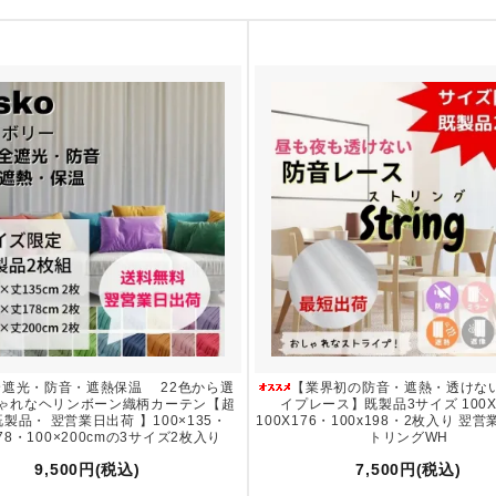
全遮光・防音・遮熱保温 22色から選
【業界初の防音・遮熱・透けな
ゃれなヘリンボーン織柄カーテン【超
イプレース】既製品3サイズ 100X
製品・ 翌営業日出荷 】100×135・
100X176・100x198・2枚入り 翌
178・100×200cmの3サイズ2枚入り
トリングWH
9,500円(税込)
7,500円(税込)