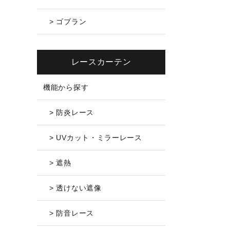
> ゴブラン
レースカーテン
機能から探す
> 防炎レース
> UVカット・ミラーレース
> 遮熱
> 透けない遮像
> 防音レース