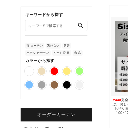
キーワードから探す
search
猫 カーテン
透けない
防音
ホテル カーテン
ペット 防臭
猫 爪
カラーから探す
完
ぶ、おし
お得な既
100×
オーダーカーテン