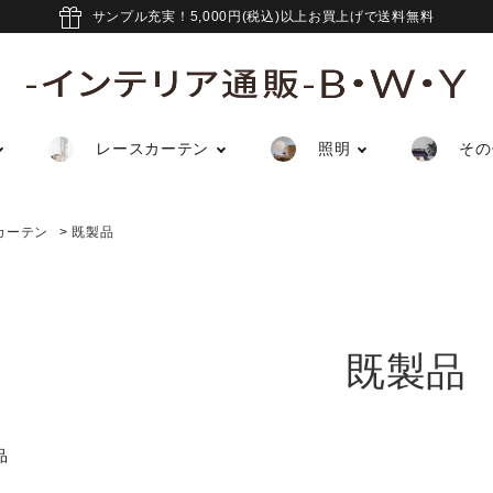
サンプル充実！5,000円(税込)以上お買上げで送料無料
レースカーテン
照明
その
カーテン
>
既製品
既製品
品