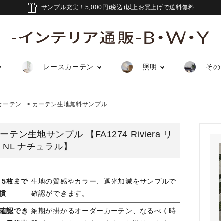
サンプル充実！5,000円(税込)以上お買上げで送料無料
レースカーテン
照明
その
カーテン
>
カーテン生地無料サンプル
テン生地サンプル 【FA1274 Riviera リ
 NL ナチュラル】
 5枚まで
生地の質感やカラー、遮光加減をサンプルで
償
確認ができます。
確認でき
納期が掛かるオーダーカーテン、なるべく時