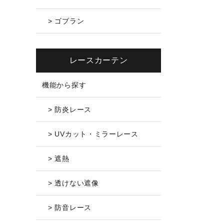
> ゴブラン
レースカーテン
機能から探す
> 防炎レース
> UVカット・ミラーレース
> 遮熱
> 透けない遮像
> 防音レース