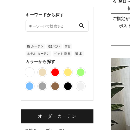
る 翌日
キーワードから探す
ご指定が
search
ポス
猫 カーテン
透けない
防音
ホテル カーテン
ペット 防臭
猫 爪
カラーから探す
オーダーカーテン