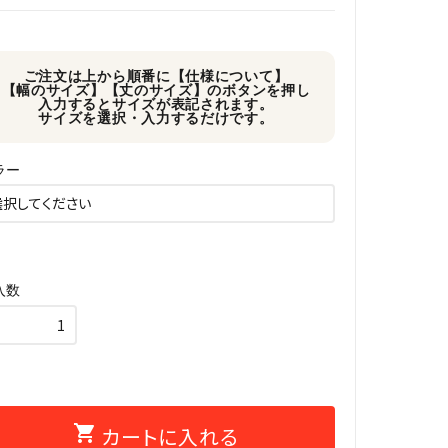
ご注文は上から順番に【仕様について】
【幅のサイズ】【丈のサイズ】のボタンを押し
入力するとサイズが表記されます。
サイズを選択・入力するだけです。
ラー
入数
shopping_cart
カートに入れる