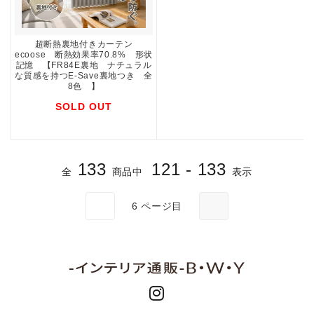
超断熱裏地付きカーテン
ecoose 断熱効果率70.8% 形状
記憶 【FR84E裏地 ナチュラル
な質感を持つE-Save裏地つき 全
8色 】
SOLD OUT
133
121 - 133
全
商品中
表示
6
ページ目