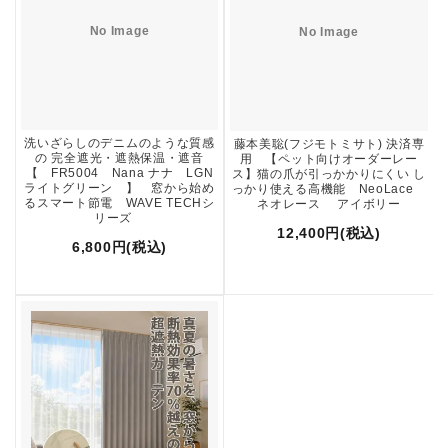
No Image
No Image
洗いざらしのデニムのような質感
藤本美聡(フジモトミサト) 決済専
の 完全遮光・遮熱保温・遮音
用 【ペット向けオーダーレー
【 FR5004 Nana ナナ LGN
ス】猫の爪が引っかかりにくい し
ライトグリーン 】 窓から始め
っかり使える高機能 NeoLace
るスマート節電 WAVE TECHシ
ネオレース アイボリー
リーズ
12,400円(税込)
6,800円(税込)