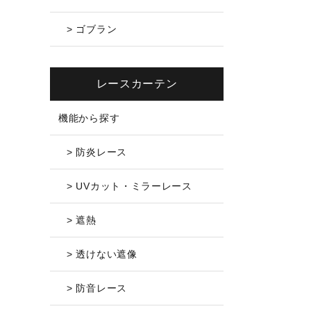
> ゴブラン
レースカーテン
機能から探す
> 防炎レース
> UVカット・ミラーレース
> 遮熱
> 透けない遮像
> 防音レース