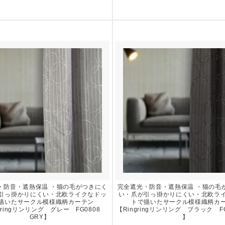
・防音・遮熱保温 ・猫の毛がつきにく
完全遮光・防音・遮熱保温 ・猫の毛
引っ掛かりにくい・北欧ライクなドッ
い・爪が引っ掛かりにくい・北欧ラ
描いたサークル模様織柄カーテン
トで描いたサークル模様織柄カ
gringリンリング グレー FG0808
【Ringringリンリング ブラック FG
GRY】
】