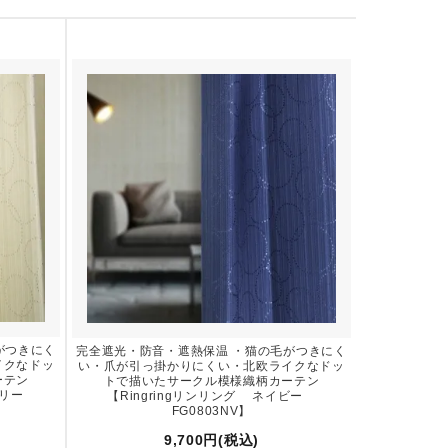
がつきにく
完全遮光・防音・遮熱保温 ・猫の毛がつきにく
イクなドッ
い・爪が引っ掛かりにくい・北欧ライクなドッ
ーテン
トで描いたサークル模様織柄カーテン
イボリー
【Ringringリンリング ネイビー
FG0803NV】
9,700円(税込)