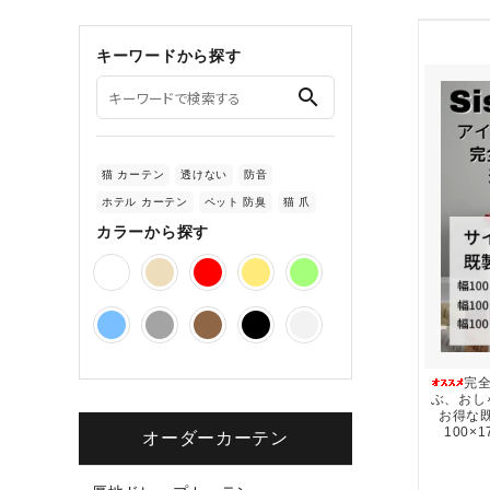
キーワードから探す
search
猫 カーテン
透けない
防音
ホテル カーテン
ペット 防臭
猫 爪
カラーから探す
完
ぶ、おし
お得な既
100×
オーダーカーテン