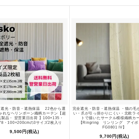
全遮光・防音・遮熱保温 22色から選
完全遮光・防音・遮熱保温 ・猫の毛
ゃれなヘリンボーン織柄カーテン【超
い・爪が引っ掛かりにくい・北欧ラ
製品・ 翌営業日出荷 】100×135・
トで描いたサークル模様織柄カ
178・100×200cmの3サイズ2枚入り
【Ringring リンリング ア
FG0801 IV】
9,500円(税込)
9,700円(税込)