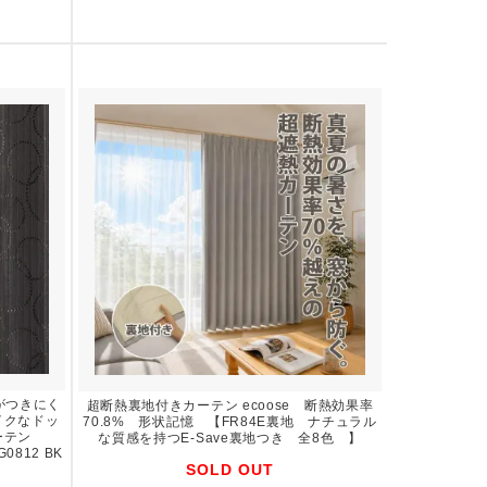
がつきにく
超断熱裏地付きカーテン ecoose 断熱効果率
イクなドッ
70.8% 形状記憶 【FR84E裏地 ナチュラル
ーテン
な質感を持つE-Save裏地つき 全8色 】
0812 BK
SOLD OUT